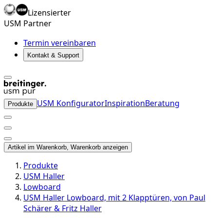
Lizensierter
USM Partner
Termin vereinbaren
Kontakt & Support
USM Konfigurator
Inspiration
Beratung
Produkte
Artikel im Warenkorb, Warenkorb anzeigen
Produkte
USM Haller
Lowboard
USM Haller Lowboard, mit 2 Klapptüren, von Paul
Schärer & Fritz Haller